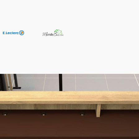
MÉTIERS
DERNIERS ARTICLES
caissement et Gestion
Logiciel CRM pour bo