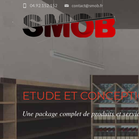
04.92.152.152
contact@smob.fr
ETUDE ET CONCEPT
Une package complet de produits et servic