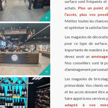
surface sont fréquents et 
achats.
Plus un point d
l’accès, plus vos pos
Mettez toutes les chances 
et optimiser la satisfaction
Les magasins de décoratio
pour ce type de surface,
importante de manière à ex
devez avoir un
aménagem
Nos conseillers sont là p
d’aménagement personnali
Les magasins de bricolage
primordiale. Vos clients o
et les accès doivent être 
faire appel à nos services 
adapté à vos missi