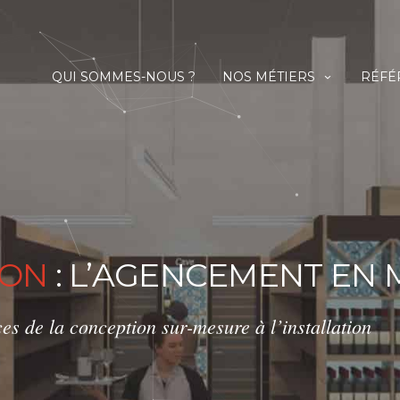
QUI SOMMES-NOUS ?
NOS MÉTIERS
RÉFÉ
ION
: L’AGENCEMENT EN 
es de la conception sur-mesure à l’installation