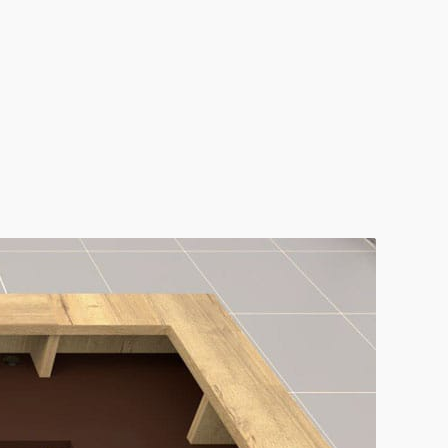
SMOB | SPÉCIALISTE DU POINT
DE VENTE
utique :