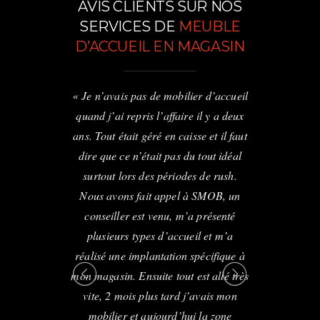
AVIS CLIENTS SUR NOS
SERVICES DE
MEUBLE
D’ACCUEIL EN MAGASIN
il juste dans
« Je n’avais pas de mobilier d’accueil
« J’avais un
in. L’effet
quand j’ai repris l’affaire il y a deux
l’entrée d
t la première
ans. Tout était géré en caisse et il faut
n’était pas 
 clients en
dire que ce n’était pas du tout idéal
chose que 
ontré un
surtout lors des périodes de rush.
rentran
’a fait une
Nous avons fait appel à SMOB, un
commercial
’évacuation de
conseiller est venu, m’a présenté
proposition e
pose d’un bel
plusieurs types d’accueil et m’a
l’ancien mob
de suite eu de
réalisé une implantation spécifique à
accueil bois 
lientèle »
mon magasin. Ensuite tout est allé très
bons reto
vite, 2 mois plus tard j’avais mon
mobilier et aujourd’hui la zone