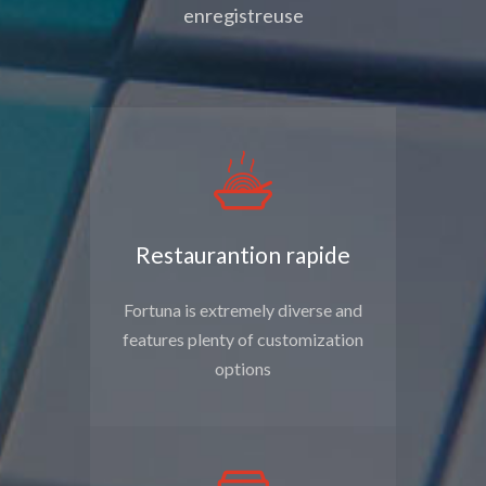
enregistreuse
Restaurantion rapide
Fortuna is extremely diverse and
features plenty of customization
options