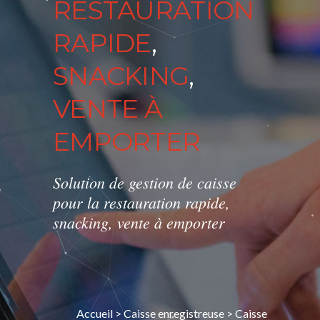
RESTAURATION
RAPIDE
,
SNACKING
,
VENTE À
EMPORTER
Solution de gestion de caisse
pour la restauration rapide,
snacking, vente à emporter
Accueil
>
Caisse enregistreuse
>
Caisse