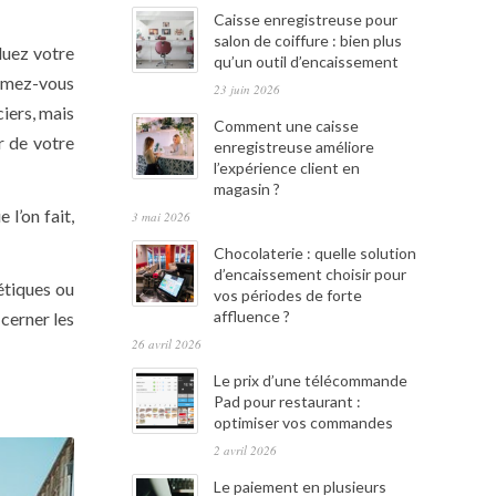
Caisse enregistreuse pour
salon de coiffure : bien plus
luez votre
qu’un outil d’encaissement
ormez-vous
23 juin 2026
iers, mais
Comment une caisse
er de votre
enregistreuse améliore
l’expérience client en
magasin ?
l’on fait,
3 mai 2026
Chocolaterie : quelle solution
d’encaissement choisir pour
étiques ou
vos périodes de forte
affluence ?
 cerner les
26 avril 2026
Le prix d’une télécommande
Pad pour restaurant :
optimiser vos commandes
2 avril 2026
Le paiement en plusieurs