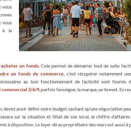
z-vous
 zones
ez-vous
 à la
racheter un fonds
. Cela permet de démarrer tout de suite l’activ
ndre un fonds de commerce,
c’est récupérer notamment une 
 nécessaires au bon fonctionnement de l’activité sont fournis 
l commercial 3/6/9
, parfois l’enseigne, la marque, un brevet. En re
us devez avoir défini votre budget sachant qu’une négociation peu
era sur la situation et l’état de son local, le chiffre d’affaires
is à disposition. Le loyer dû au propriétaire des murs est aussi à