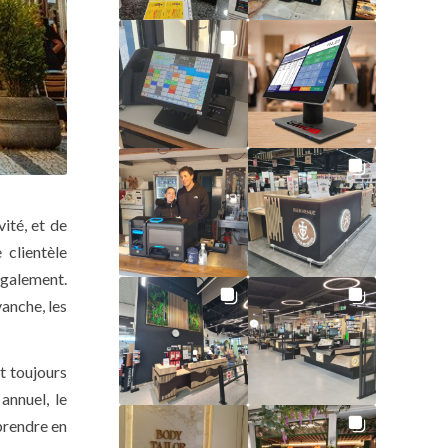
ité, et de
clientèle
également.
vanche, les
t toujours
 annuel, le
 prendre en