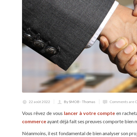
22 août 2022
By SMOB - Thomas
Comments are O
Vous rêvez de vous
lancer à votre compte
en racheta
commerce
ayant déjà fait ses preuves comporte bien mo
Néanmoins, il est fondamental de bien analyser son pro