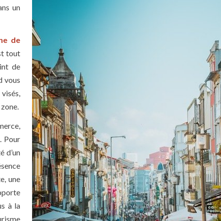
ans un
ne de
st tout
int de
nd vous
visés,
 zone.
merce,
. Pour
té d’un
ésence
e, une
pporte
s à la
ourisme