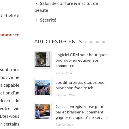
Salon de coiffure & institut de
beauté
activité à
Sécurité
commerce
ARTICLES RÉCENTS
Logiciel CRM pour boutique :
pourquoi en équiper son
commerce
 sont mes
3 août 2026
 motivé ne
Les différentes étapes pour
nt capable
ouvrir son food truck
nction d’un
29 juillet 2026
cience du
Caisse enregistreuse pour
votre vie
bar et brasserie : comment
 Êtes-vous
gagner en rapidité de service
r certains
2 juillet 2026